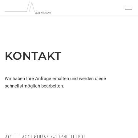
Home
About us
Services
KONTAKT
Private
Business
Wir haben Ihre Anfrage erhalten und werden diese
Art
schnellstmöglich bearbeiten.
Contact
DE
EN
AGTHE ASSEKURANZVERMITTLUNG